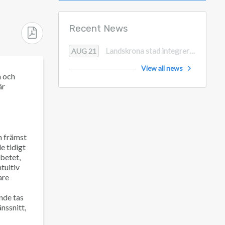
Recent News
Landskrona stad integrerar WinLas och Learnifier
AUG 21
View all news
a och
är
n främst
e tidigt
betet,
tuitiv
are
nde tas
nssnitt,