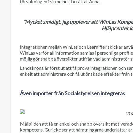
förvaltningen i sin helhet, berättar Anna.
”Mycket smidigt, jag upplever att WinLas Kompete
Hjälpcenter ka
Integrationen mellan WinLas och Learnifier skickar använd
WinLas varför all information samlas i personliga profiler
möjliggör snabba översikter utifrån vad administratör stä
Landskrona är först ut att få prova integrationen och sa
enkelt att administrera och få ut önskade effekter från 
Även importer från Socialstyrelsen integreras
Målbilden att få en enkel och snabb översikt motiverad
kompetens. Guricke ser att hämtningarna underlättar arb