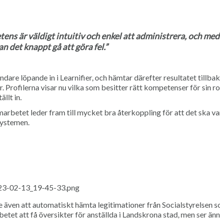
ns är väldigt intuitiv och enkel att administrera, och med 
n det knappt gå att göra fel.”
are löpande in i Learnifier, och hämtar därefter resultatet tillbaka
. Profilerna visar nu vilka som besitter rätt kompetenser för sin ro
llt in.
marbetet leder fram till mycket bra återkoppling för att det ska va
systemen.
e även att automatiskt hämta legitimationer från Socialstyrelsen 
etet att få översikter för anställda i Landskrona stad, men ser än