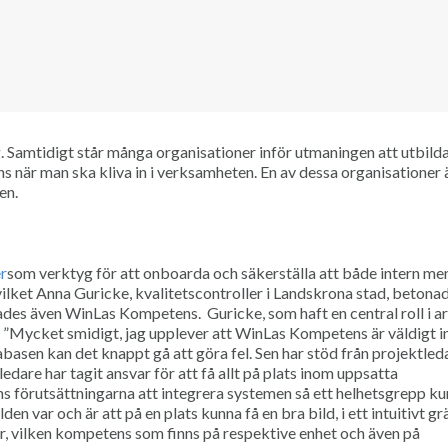
Samtidigt står många organisationer inför utmaningen att utbild
s när man ska kliva in i verksamheten. En av dessa organisationer 
en.
er
som verktyg för att onboarda och säkerställa att både intern me
 vilket Anna Guricke, kvalitetscontroller i Landskrona stad, betonad
ades även WinLas Kompetens. Guricke, som haft en central roll i ar
”Mycket smidigt, jag upplever att WinLas Kompetens är väldigt in
basen kan det knappt gå att göra fel. Sen har stöd från projektled
ledare har tagit ansvar för att få allt på plats inom uppsatta
s förutsättningarna att integrera systemen så ett helhetsgrepp ku
 var och är att på en plats kunna få en bra bild, i ett intuitivt grä
, vilken kompetens som finns på respektive enhet och även på