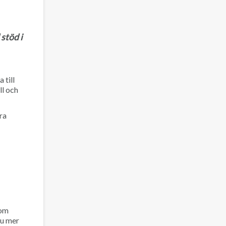
stöd i
 till
ll och
ra
som
nu mer