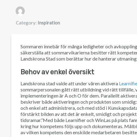
Authors list
Category:
Inspiration
Sommaren innebär för många ledigheter och avkoppling. 
säkerställa att sommarvikarierna besitter rätt kompeten
Landskrona Stad som berättar hur de hanterar utmaning
Behov av enkel översikt
Landskrona stad valde att under våren aktivera
Learnifi
sommarpersonalen gått rätt utbildning vid rätt tillfälle,
implementeringen är A och O för dem. Parallellt aktiver
beskriver både aktiveringen och produkten som smidig: 
och enkel att administrera, och med stöd i Kunskapsdata
förstärkt bilden av att det är enkelt, smidigt och projekt
tidsramar.”Med både Learnifier och WinLas på plats fann
kring hur kompetens följs upp och dokumenteras. Målbilden
av vilken kompetens den enskilde medarbetaren besitter