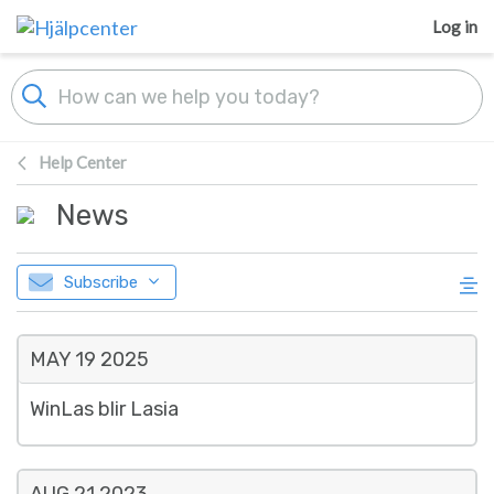
Skip to main content
Log in
Help Center
News
Subscribe
MAY 19
2025
WinLas blir Lasia