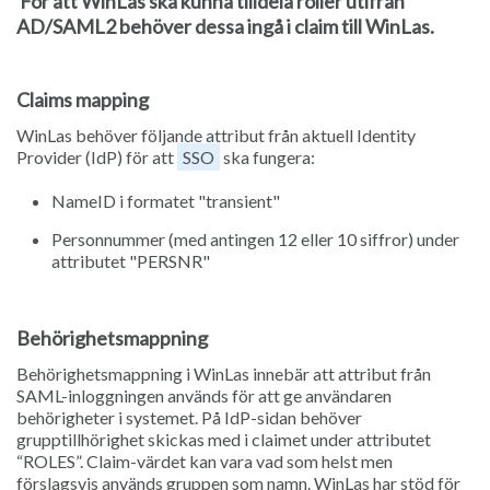
För att WinLas ska kunna tilldela roller utifrån
AD/SAML2 behöver dessa ingå i claim till WinLas.
Claims mapping
WinLas behöver följande attribut från aktuell Identity
Provider (IdP) för att
SSO
ska fungera:
NameID i formatet "transient"
Personnummer (med antingen 12 eller 10 siffror) under
attributet "PERSNR"
Behörighetsmappning
Behörighetsmappning i WinLas innebär att attribut från
SAML-inloggningen används för att ge användaren
behörigheter i systemet. På IdP-sidan behöver
grupptillhörighet skickas med i claimet under attributet
“ROLES”. Claim-värdet kan vara vad som helst men
förslagsvis används gruppen som namn. WinLas har stöd för