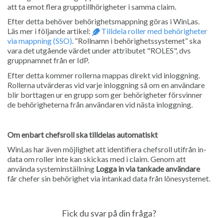
att ta emot flera grupptillhörigheter i samma claim.
Efter detta behöver behörighetsmappning göras i WinLas.
Läs mer i följande artikel:
Tilldela roller med behörigheter
via mappning (SSO)
. “Rollnamn i behörighetssystemet” ska
vara det utgående värdet under attributet "ROLES", dvs
gruppnamnet från er IdP.
Efter detta kommer rollerna mappas direkt vid inloggning.
Rollerna utvärderas vid varje inloggning så om en användare
blir borttagen ur en grupp som ger behörigheter försvinner
de behörigheterna från användaren vid nästa inloggning.
Om enbart chefsroll ska tilldelas automatiskt
WinLas har även möjlighet att identifiera chefsroll utifrån in-
data om roller inte kan skickas med i claim. Genom att
använda systeminställning
Logga in via tankade användare
får chefer sin behörighet via intankad data från lönesystemet.
Fick du svar på din fråga?