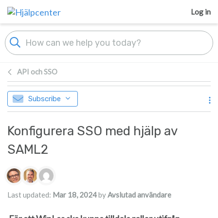
Skip to main content
Log in
API och SSO
Subscribe
Konfigurera SSO med hjälp av
SAML2
Authors list
Last updated:
Mar 18, 2024
by
Avslutad användare