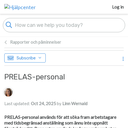
Skip to main content
Log in
Rapporter och påminnelser
Subscribe
PRELAS-personal
Authors list
Last updated:
Oct 24, 2025
by
Linn Wernald
PRELAS-personal används för att söka fram arbetstagare
med tidsbegränsad anställning som ännu inte uppnått