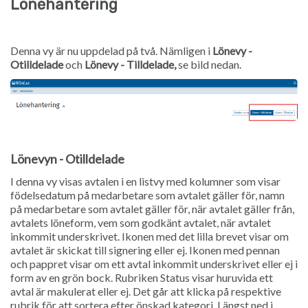
Lönehantering
Denna vy är nu uppdelad på två. Nämligen i
Lönevy -
Otilldelade
och
Lönevy - Tilldelade,
se bild nedan.
Lönevyn - Otilldelade
I denna vy visas avtalen i en listvy med kolumner som visar
födelsedatum på medarbetare som avtalet gäller för, namn
på medarbetare som avtalet gäller för, när avtalet gäller från,
avtalets löneform, vem som godkänt avtalet, när avtalet
inkommit underskrivet. Ikonen med det lilla brevet visar om
avtalet är skickat till signering eller ej. Ikonen med pennan
och pappret visar om ett avtal inkommit underskrivet eller ej i
form av en grön bock. Rubriken Status visar huruvida ett
avtal är makulerat eller ej. Det går att klicka på respektive
rubrik för att sortera efter önskad kategori. Längst ned i