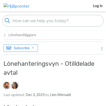
Skip to main content
Log in
Lönehandläggare
Subscribe
Lönehanteringsvyn - Otilldelade
avtal
Authors list
Last updated:
Dec 3, 2025
by
Linn Wernald