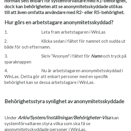
normalt sett enbart för systemförvaltare med R1-behörighet,
dock kan behörigheten att se anonymitetsskyddade utökas
till att även omfatta användare med R2- eller R5-behörighet.
Hur görs en arbetstagare anonymitetsskyddad?
1. Leta fram arbetstagaren i WinLas
2. Klicka sedan i fältet för namnet och sudda ut
både för och efternamn.
3. Skriv "Anonym" i fältet för
Namn
och tryck på
sparaknappen
4. Nu är arbetstagaren anonymitetsskyddad i
WinLas. Detta gör att enbart personer med en specifik
behörighet kan se dessa arbetstagare i WinLas.
Behörighetsstyra synlighet av anonymitetsskyddade
Under
Arkiv/System/Inställningar/Behörigheter-Visa
kan
systemförvaltaren styra vilka som ska få se
anonymitetsskyddade personer i WinLas.