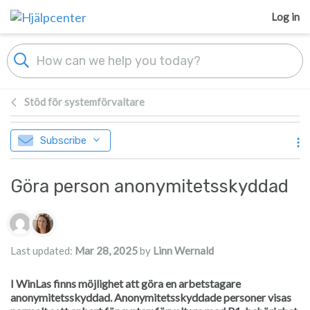
Skip to main content
Log in
Stöd för systemförvaltare
Subscribe
Göra person anonymitetsskyddad
Authors list
Last updated:
Mar 28, 2025
by
Linn Wernald
I WinLas finns möjlighet att göra en arbetstagare
anonymitetsskyddad. Anonymitetsskyddade personer visas