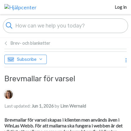
Skip to main content
Log in
Brev- och blanketter
Subscribe
Brevmallar för varsel
Authors list
Last updated:
Jun 1, 2026
by
Linn Wernald
Brevmallar för varsel skapas i klienten men används även i
WinLas Webb. För att mallarna ska fungera i webben är det