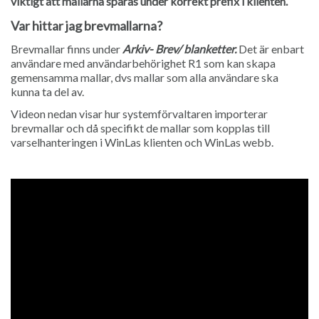
viktigt att mallarna sparas under korrekt prefix i klienten.
Var hittar jag brevmallarna?
Brevmallar finns under
Arkiv- Brev/ blanketter.
Det är enbart
användare med användarbehörighet R1 som kan skapa
geme
nsamma mallar, dvs mallar som alla användare ska
kunna ta del av.
Videon nedan visar hur systemförvaltaren importerar
brevmallar och då specifikt de mallar som kopplas till
varselhanteringen i WinLas klienten och WinLas webb.