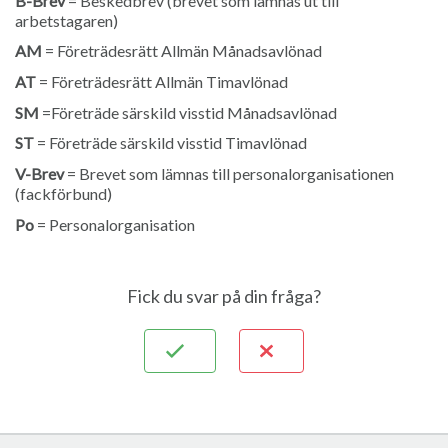
B-Brev
= Beskedbrev (brevet som lämnas ut till
arbetstagaren)
AM
= Företrädesrätt Allmän Månadsavlönad
AT
= Företrädesrätt Allmän Timavlönad
SM
=Företräde särskild visstid Månadsavlönad
ST
= Företräde särskild visstid Timavlönad
V-Brev
= Brevet som lämnas till personalorganisationen
(fackförbund)
Po
= Personalorganisation
Fick du svar på din fråga?